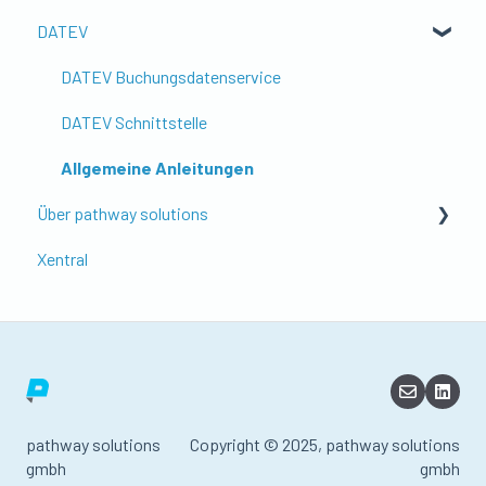
DATEV
Shopify Setup mit pathway
Support
Ebay
Allgemein
Anleitungen
Kaufland
Shopify Payments
DATEV Buchungsdatenservice
Otto
PayPal
DATEV Schnittstelle
TikTok Shop
Klarna
Allgemeine Anleitungen
Über pathway solutions
Stripe Payments
Xentral
Mollie
Allgemeines
GoCardless
Abos, Preise & Rechnungen
Adyen
Nutzer & Kontenverwaltung
Shopify POS
Plattform & Integrationen
UNZER
Features & Zusatzoptionen
pathway solutions
Copyright © 2025, pathway solutions
gmbh
gmbh