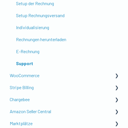
Shopify POS (Point of Sale)
Setup der Rechnung
Steuern, Währung & Ausland
Setup Rechnungsversand
Gutscheine, Rabatte & Zusatzfeatures
Individualisierung
Buchungsstapel & Schnittstellen
Rechnungen herunterladen
Troubleshooting & Datenprüfung
E-Rechnung
Shopify Setup mit pathway
Support
WooCommerce
Anleitungen
Stripe Billing
WooCommerce Setup mit pathway
Chargebee
Anleitungen
Anleitungen
Amazon Seller Central
Anleitungen
Marktplätze
Amazon Shop / Order