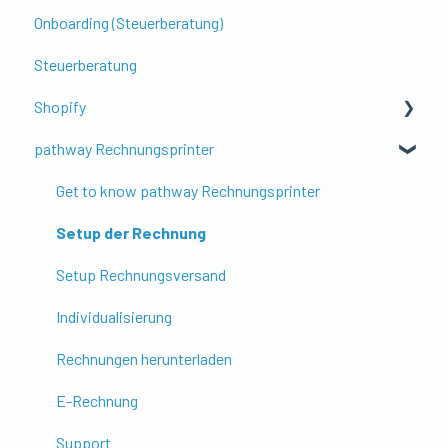
Onboarding (Steuerberatung)
Steuerberatung
Shopify
pathway Rechnungsprinter
Erste Schritte & Einrichtung
Kontierung & Buchungslogik
Get to know pathway Rechnungsprinter
Shopify POS (Point of Sale)
Setup der Rechnung
Steuern, Währung & Ausland
Setup Rechnungsversand
Gutscheine, Rabatte & Zusatzfeatures
Individualisierung
Buchungsstapel & Schnittstellen
Rechnungen herunterladen
Troubleshooting & Datenprüfung
E-Rechnung
Shopify Setup mit pathway
Support