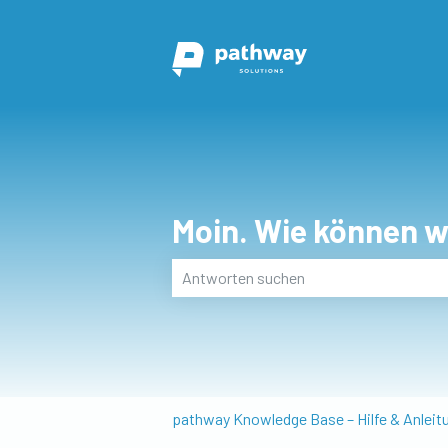
Moin. Wie können wi
Es gibt keine Vorschläge, da das Suchf
pathway Knowledge Base – Hilfe & Anleit