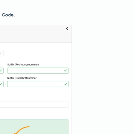
r-Code
.