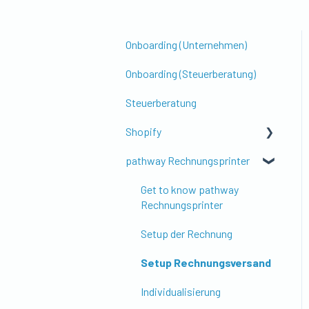
Onboarding (Unternehmen)
Onboarding (Steuerberatung)
Steuerberatung
Shopify
pathway Rechnungsprinter
Erste Schritte & Einrichtung
Kontierung & Buchungslogik
Get to know pathway
Rechnungsprinter
Shopify POS (Point of Sale)
Setup der Rechnung
Steuern, Währung & Ausland
Setup Rechnungsversand
Gutscheine, Rabatte &
Zusatzfeatures
Individualisierung