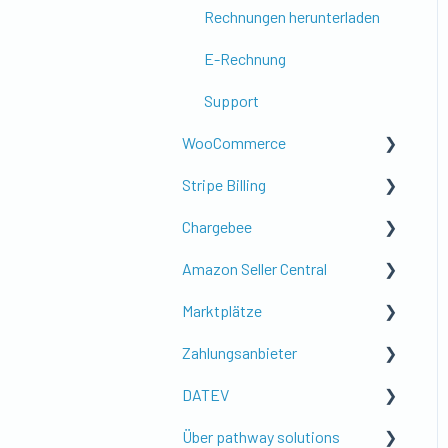
Buchungsstapel &
Rechnungen herunterladen
Schnittstellen
E-Rechnung
Troubleshooting &
Support
Datenprüfung
WooCommerce
Shopify Setup mit pathway
Stripe Billing
WooCommerce Setup mit
Anleitungen
pathway
Chargebee
Anleitungen
Anleitungen
Amazon Seller Central
Anleitungen
Marktplätze
Amazon Shop / Order
Zahlungsanbieter
Amazon Payout
AboutYou
DATEV
Ebay
Allgemein
Über pathway solutions
Kaufland
Shopify Payments
DATEV