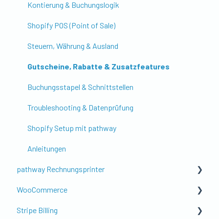
Kontierung & Buchungslogik
Shopify POS (Point of Sale)
Steuern, Währung & Ausland
Gutscheine, Rabatte & Zusatzfeatures
Buchungsstapel & Schnittstellen
Troubleshooting & Datenprüfung
Shopify Setup mit pathway
Anleitungen
pathway Rechnungsprinter
WooCommerce
Get to know pathway Rechnungsprinter
Stripe Billing
Setup der Rechnung
WooCommerce Setup mit pathway