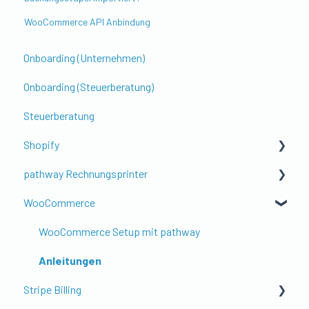
WooCommerce API Anbindung
Onboarding (Unternehmen)
Onboarding (Steuerberatung)
Steuerberatung
Shopify
pathway Rechnungsprinter
Erste Schritte & Einrichtung
WooCommerce
Kontierung & Buchungslogik
Get to know pathway Rechnungsprinter
Shopify POS (Point of Sale)
Setup der Rechnung
WooCommerce Setup mit pathway
Steuern, Währung & Ausland
Setup Rechnungsversand
Anleitungen
Stripe Billing
Gutscheine, Rabatte & Zusatzfeatures
Individualisierung