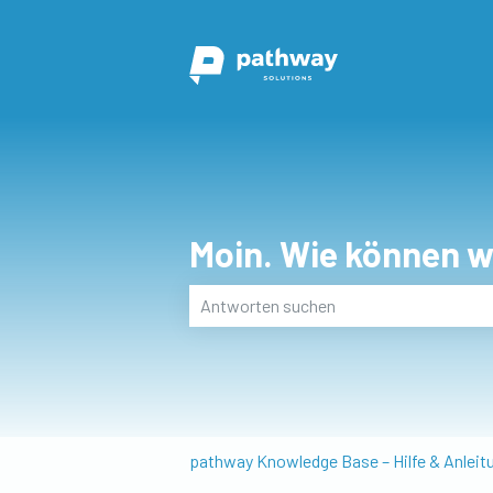
Moin. Wie können wi
Es gibt keine Vorschläge, da das Suchf
pathway Knowledge Base – Hilfe & Anleit