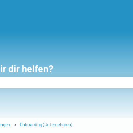
r dir helfen?
eld leer ist.
ungen
Onboarding (Unternehmen)