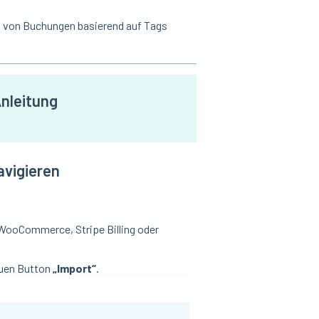
 von Buchungen basierend auf Tags
Anleitung
avigieren
 WooCommerce, Stripe Billing oder
auen Button
„Import“
.