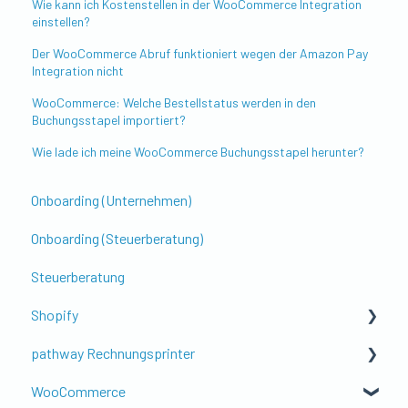
Wie kann ich Kostenstellen in der WooCommerce Integration
einstellen?
Der WooCommerce Abruf funktioniert wegen der Amazon Pay
Integration nicht
WooCommerce: Welche Bestellstatus werden in den
Buchungsstapel importiert?
Wie lade ich meine WooCommerce Buchungsstapel herunter?
Onboarding (Unternehmen)
Onboarding (Steuerberatung)
Steuerberatung
Shopify
pathway Rechnungsprinter
Erste Schritte & Einrichtung
WooCommerce
Kontierung & Buchungslogik
Get to know pathway Rechnungsprinter