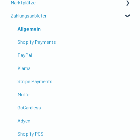
Marktplätze
Buchungsstapel & Schnittstellen
Rechnungen herunterladen
Amazon Shop / Order
Zahlungsanbieter
Troubleshooting & Datenprüfung
E-Rechnung
Amazon Payout
AboutYou
Shopify Setup mit pathway
Support
Ebay
Allgemein
Anleitungen
Kaufland
Shopify Payments
Otto
PayPal
TikTok Shop
Klarna
Stripe Payments
Mollie
GoCardless
Adyen
Shopify POS