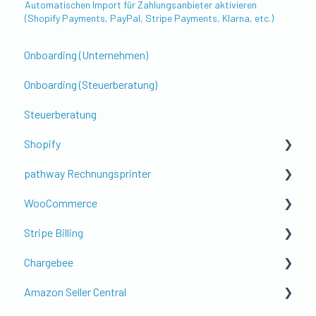
Automatischen Import für Zahlungsanbieter aktivieren
(Shopify Payments, PayPal, Stripe Payments, Klarna, etc.)
Onboarding (Unternehmen)
Onboarding (Steuerberatung)
Steuerberatung
Shopify
pathway Rechnungsprinter
Erste Schritte & Einrichtung
WooCommerce
Kontierung & Buchungslogik
Get to know pathway Rechnungsprinter
Stripe Billing
Shopify POS (Point of Sale)
Setup der Rechnung
WooCommerce Setup mit pathway
Chargebee
Steuern, Währung & Ausland
Setup Rechnungsversand
Anleitungen
Anleitungen
Amazon Seller Central
Gutscheine, Rabatte & Zusatzfeatures
Individualisierung
Anleitungen