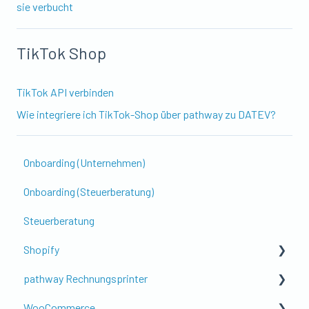
sie verbucht
TikTok Shop
TikTok API verbinden
Wie integriere ich TikTok-Shop über pathway zu DATEV?
Onboarding (Unternehmen)
Onboarding (Steuerberatung)
Steuerberatung
Shopify
pathway Rechnungsprinter
Erste Schritte & Einrichtung
WooCommerce
Kontierung & Buchungslogik
Get to know pathway Rechnungsprinter